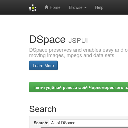
Home
Browse
Help
Skip
navigation
DSpace
JSPUI
DSpace preserves and enables easy and open
moving images, mpegs and data sets
Learn More
Інституційний репозитарій Чорноморського на
Search
Search: