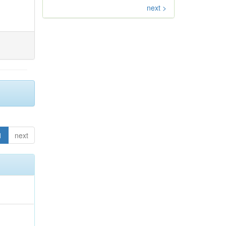
next >
1
next