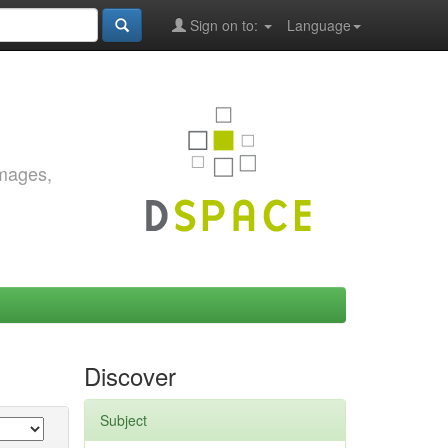
Sign on to:
Language
images,
Discover
Subject