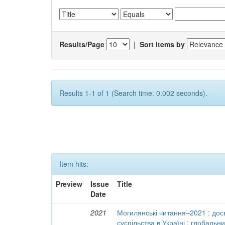
Results/Page
|
Sort items by
Results 1-1 of 1 (Search time: 0.002 seconds).
Item hits:
Preview
Issue
Title
Date
2021
Могилянські читання–2021 : досв
суспільства в Україні : глобальн