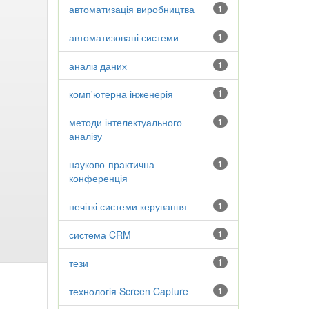
автоматизація виробництва
1
автоматизовані системи
1
аналіз даних
1
комп'ютерна інженерія
1
методи інтелектуального
1
аналізу
науково-практична
1
конференція
нечіткі системи керування
1
система CRM
1
тези
1
технологія Screen Capture
1