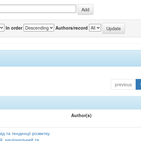
In order
Authors/record
previous
Author(s)
ід та тенденції розвитку
ий, національний та