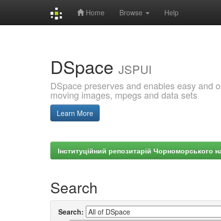
Home
Browse
Help
Skip
navigation
DSpace
JSPUI
DSpace preserves and enables easy and open
moving images, mpegs and data sets
Learn More
Інституційний репозитарій Чорноморського на
Search
Search: