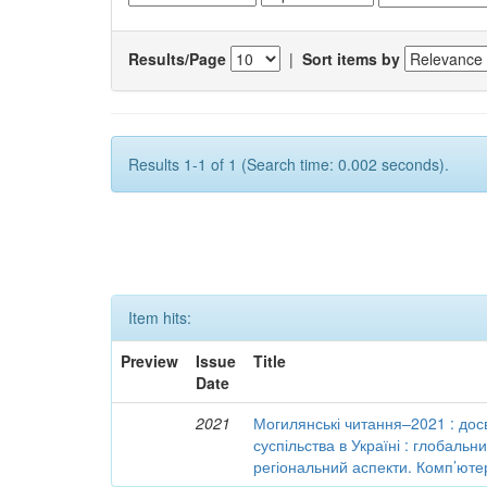
Results/Page
|
Sort items by
Results 1-1 of 1 (Search time: 0.002 seconds).
Item hits:
Preview
Issue
Title
Date
2021
Могилянські читання–2021 : досв
суспільства в Україні : глобальн
регіональний аспекти. Комп’ютер