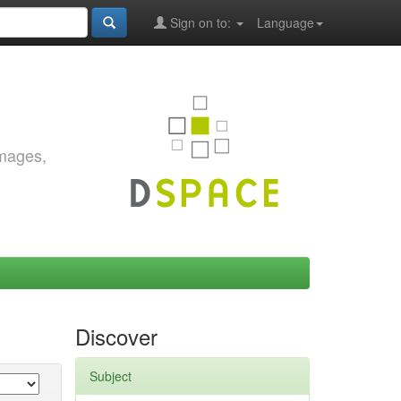
Sign on to:
Language
images,
Discover
Subject