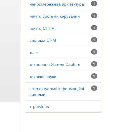
нейромережева архітектура
1
нечіткі системи керування
1
нечіткі СППР
1
система CRM
1
тези
1
технологія Screen Capture
1
технічні науки
1
інтелектуальні інформаційні
1
системи
< previous