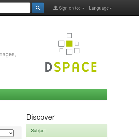
Sign on to:
Language
images,
Discover
Subject