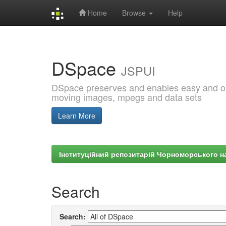
Home
Browse
Help
Skip
navigation
DSpace
JSPUI
DSpace preserves and enables easy and open
moving images, mpegs and data sets
Learn More
Інституційний репозитарій Чорноморського на
Search
Search: