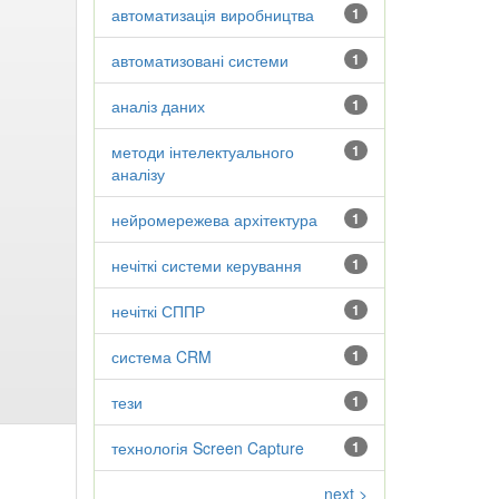
автоматизація виробництва
1
автоматизовані системи
1
аналіз даних
1
методи інтелектуального
1
аналізу
нейромережева архітектура
1
нечіткі системи керування
1
нечіткі СППР
1
система CRM
1
тези
1
технологія Screen Capture
1
next >