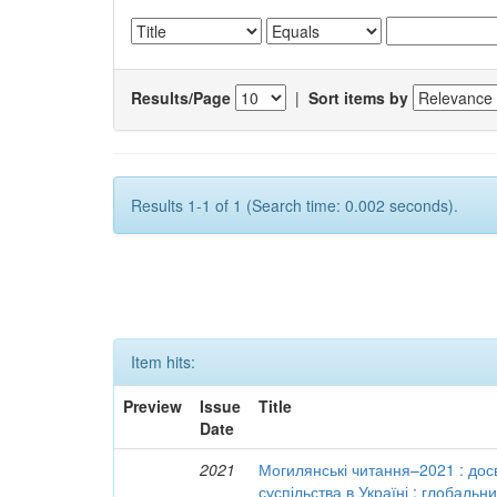
Results/Page
|
Sort items by
Results 1-1 of 1 (Search time: 0.002 seconds).
Item hits:
Preview
Issue
Title
Date
2021
Могилянські читання–2021 : досв
суспільства в Україні : глобальн