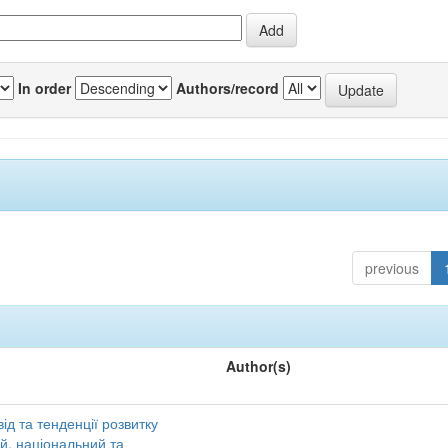
In order
Authors/record
previous
Author(s)
ід та тенденції розвитку
ий, національний та