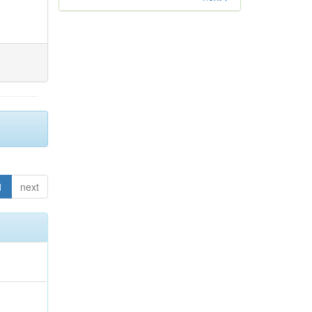
1
next