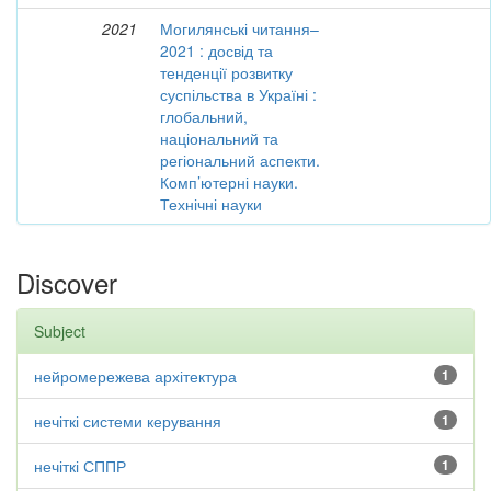
2021
Могилянські читання–
2021 : досвід та
тенденції розвитку
суспільства в Україні :
глобальний,
національний та
регіональний аспекти.
Комп’ютерні науки.
Технічні науки
Discover
Subject
нейромережева архітектура
1
нечіткі системи керування
1
нечіткі СППР
1