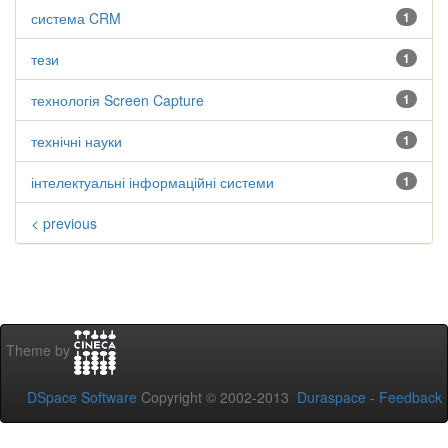
система CRM
1
тези
1
технологія Screen Capture
1
технічні науки
1
інтелектуальні інформаційні системи
1
< previous
Theme by
DSpace Software
Copyright © 2002-2013
Duraspace
-
Feedback