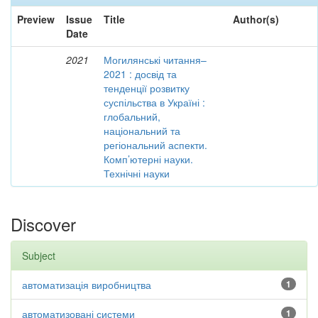
Preview
Issue
Title
Author(s)
Date
2021
Могилянські читання–
2021 : досвід та
тенденції розвитку
суспільства в Україні :
глобальний,
національний та
регіональний аспекти.
Комп’ютерні науки.
Технічні науки
Discover
Subject
автоматизація виробництва
1
автоматизовані системи
1