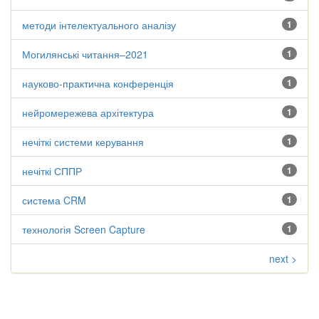
методи інтелектуального аналізу
1
Могилянські читання–2021
1
науково-практична конференція
1
нейромережева архітектура
1
нечіткі системи керування
1
нечіткі СППР
1
система CRM
1
технологія Screen Capture
1
next >