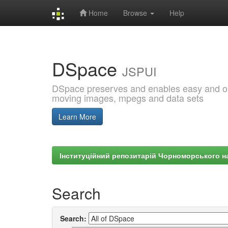
Home
Browse
Help
Skip
navigation
DSpace
JSPUI
DSpace preserves and enables easy and open
moving images, mpegs and data sets
Learn More
Інституційний репозитарій Чорноморського на
Search
Search: