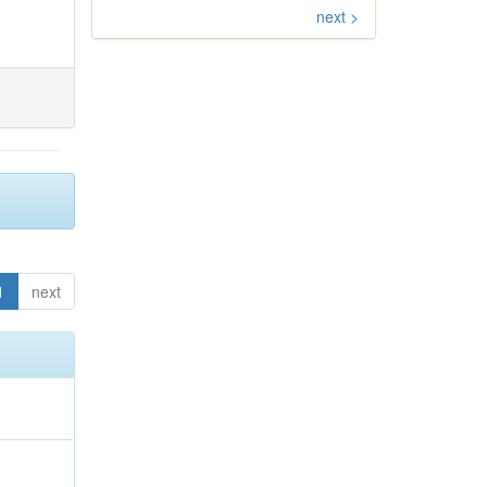
next >
1
next