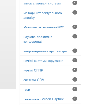
автоматизовані системи
1
методи інтелектуального
1
аналізу
Могилянські читання–2021
1
науково-практична
1
конференція
нейромережева архітектура
1
нечіткі системи керування
1
нечіткі СППР
1
система CRM
1
тези
1
технологія Screen Capture
1