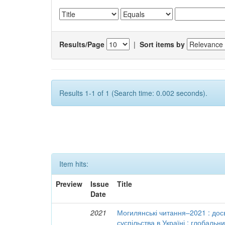
Results/Page
|
Sort items by
Results 1-1 of 1 (Search time: 0.002 seconds).
Item hits:
Preview
Issue
Title
Date
2021
Могилянські читання–2021 : досв
суспільства в Україні : глобальн