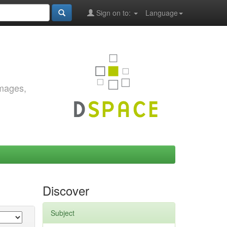
Sign on to:
Language
images,
Discover
Subject