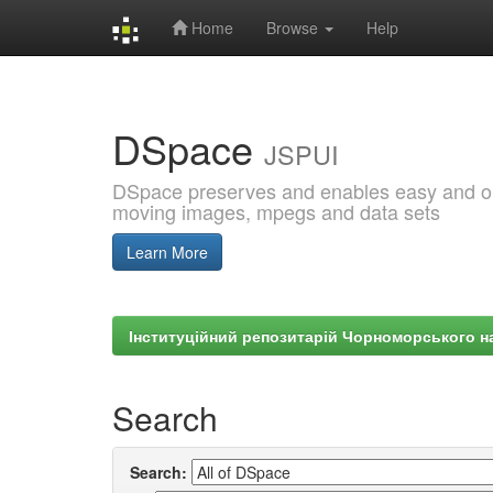
Home
Browse
Help
Skip
navigation
DSpace
JSPUI
DSpace preserves and enables easy and open
moving images, mpegs and data sets
Learn More
Інституційний репозитарій Чорноморського на
Search
Search: