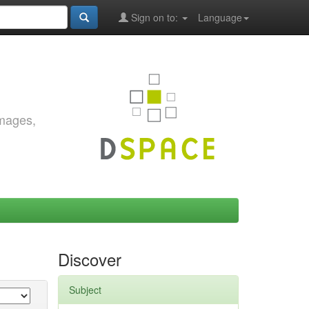
Sign on to:
Language
images,
Discover
Subject