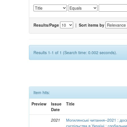
Results/Page
|
Sort items by
Results 1-1 of 1 (Search time: 0.002 seconds).
Item hits:
Preview
Issue
Title
Date
2021
Могилянські читання–2021 : досв
суспільства в Україні : глобальн