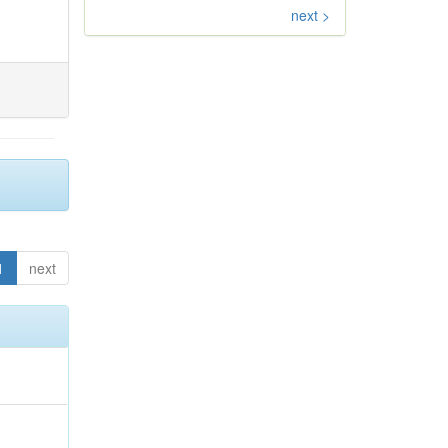
next >
1
next