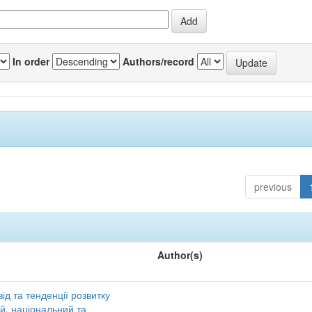
In order
Authors/record
previous
Author(s)
ід та тенденції розвитку
ий, національний та