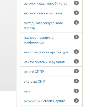
автоматизація виробництва
1
автоматизовані системи
1
методи інтелектуального
1
аналізу
науково-практична
1
конференція
нейромережева архітектура
1
нечіткі системи керування
1
нечіткі СППР
1
система CRM
1
тези
1
технологія Screen Capture
1