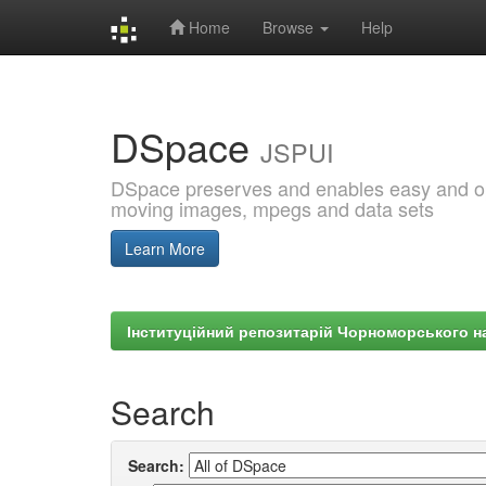
Home
Browse
Help
Skip
navigation
DSpace
JSPUI
DSpace preserves and enables easy and open
moving images, mpegs and data sets
Learn More
Інституційний репозитарій Чорноморського на
Search
Search: