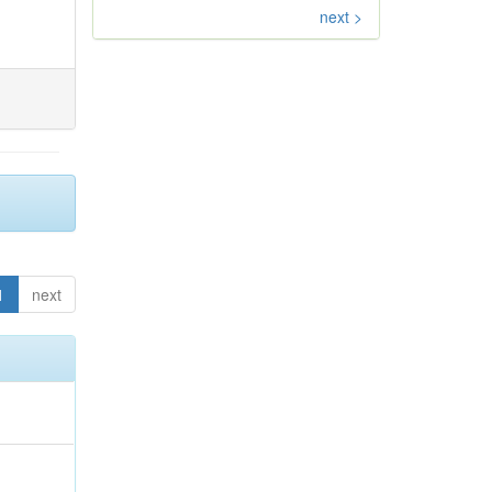
next >
1
next