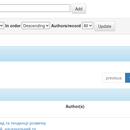
In order
Authors/record
previous
Author(s)
ід та тенденції розвитку
ий, національний та