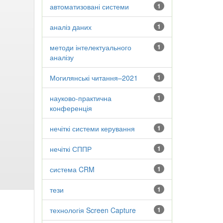
автоматизовані системи
1
аналіз даних
1
методи інтелектуального
1
аналізу
Могилянські читання–2021
1
науково-практична
1
конференція
нечіткі системи керування
1
нечіткі СППР
1
система CRM
1
тези
1
технологія Screen Capture
1