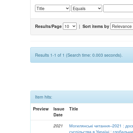
Results/Page
|
Sort items by
Results 1-1 of 1 (Search time: 0.003 seconds).
Item hits:
Preview
Issue
Title
Date
2021
Могилянські читання–2021 : досв
суспільства в Україні : глобальн