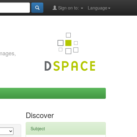
Sign on to:
Language
images,
Discover
Subject