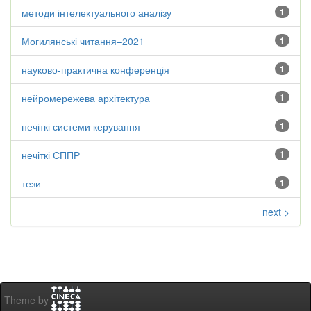
методи інтелектуального аналізу
1
Могилянські читання–2021
1
науково-практична конференція
1
нейромережева архітектура
1
нечіткі системи керування
1
нечіткі СППР
1
тези
1
next >
Theme by