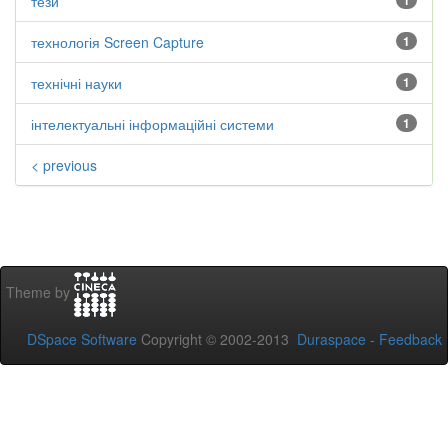
тези
1
технологія Screen Capture
1
технічні науки
1
інтелектуальні інформаційні системи
1
< previous
Theme by
DSpace Software
Copyright © 2002-2013
Duraspace
-
Feedback