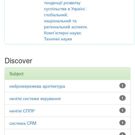
тенденції розвитку
суспільства в Україні :
глобальний,
національний та
регіональний аспекти.
Комп’ютерні науки.
Технічні науки
Discover
Subject
нейромережева архітектура
1
нечіткі системи керування
1
нечіткі СППР
1
система CRM
1