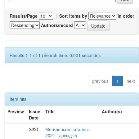
Results/Page
|
Sort items by
In order
Authors/record
Results 1-1 of 1 (Search time: 0.001 seconds).
previous
1
next
Item hits:
Preview
Issue
Title
Author(s)
Date
2021
Могилянські читання–
2021 : досвід та