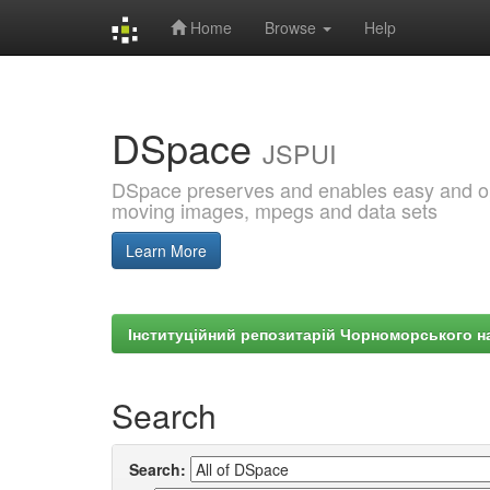
Home
Browse
Help
Skip
navigation
DSpace
JSPUI
DSpace preserves and enables easy and open
moving images, mpegs and data sets
Learn More
Інституційний репозитарій Чорноморського на
Search
Search: