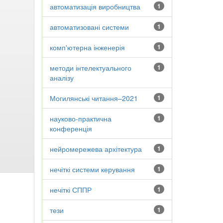
автоматизація виробництва
1
автоматизовані системи
1
комп'ютерна інженерія
1
методи інтелектуального
1
аналізу
Могилянські читання–2021
1
науково-практична
1
конференція
нейромережева архітектура
1
нечіткі системи керування
1
нечіткі СППР
1
тези
1