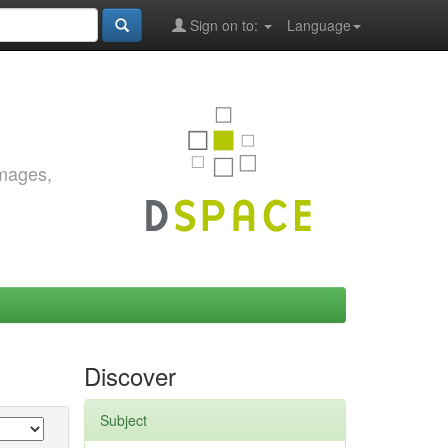
Sign on to:
Language
images,
Discover
Subject