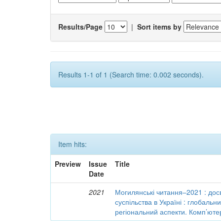
Results/Page
|
Sort items by
Results 1-1 of 1 (Search time: 0.002 seconds).
Item hits:
Preview
Issue
Title
Date
2021
Могилянські читання–2021 : досв
суспільства в Україні : глобальн
регіональний аспекти. Комп’ютер