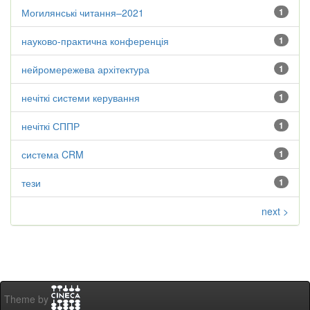
Могилянські читання–2021
1
науково-практична конференція
1
нейромережева архітектура
1
нечіткі системи керування
1
нечіткі СППР
1
система CRM
1
тези
1
next >
Theme by