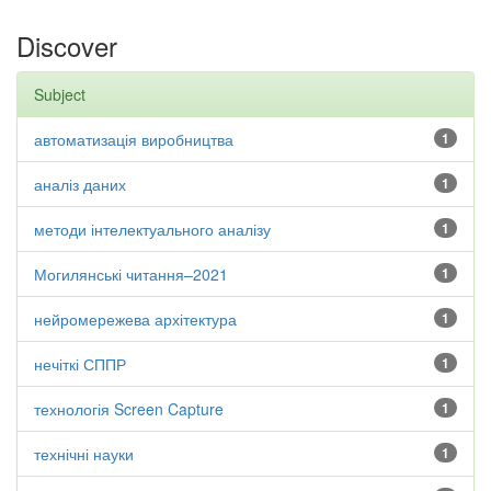
Discover
Subject
автоматизація виробництва
1
аналіз даних
1
методи інтелектуального аналізу
1
Могилянські читання–2021
1
нейромережева архітектура
1
нечіткі СППР
1
технологія Screen Capture
1
технічні науки
1