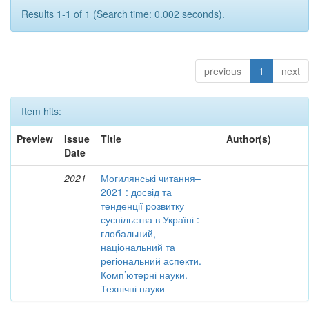
Results 1-1 of 1 (Search time: 0.002 seconds).
previous
1
next
Item hits:
Preview
Issue
Title
Author(s)
Date
2021
Могилянські читання–
2021 : досвід та
тенденції розвитку
суспільства в Україні :
глобальний,
національний та
регіональний аспекти.
Комп’ютерні науки.
Технічні науки