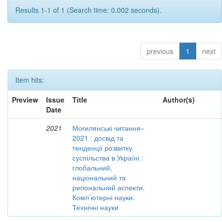
Results 1-1 of 1 (Search time: 0.002 seconds).
previous
1
next
Item hits:
Preview
Issue
Title
Author(s)
Date
2021
Могилянські читання–
2021 : досвід та
тенденції розвитку
суспільства в Україні :
глобальний,
національний та
регіональний аспекти.
Комп’ютерні науки.
Технічні науки