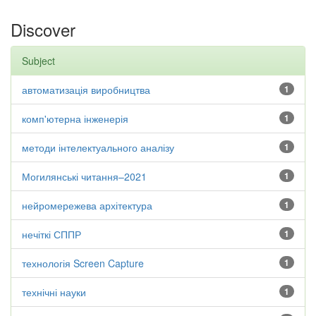
Discover
Subject
автоматизація виробництва
1
комп'ютерна інженерія
1
методи інтелектуального аналізу
1
Могилянські читання–2021
1
нейромережева архітектура
1
нечіткі СППР
1
технологія Screen Capture
1
технічні науки
1