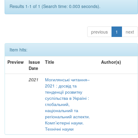
Results 1-1 of 1 (Search time: 0.003 seconds).
previous
1
next
Item hits:
Preview
Issue
Title
Author(s)
Date
2021
Могилянські читання–
2021 : досвід та
тенденції розвитку
суспільства в Україні :
глобальний,
національний та
регіональний аспекти.
Комп’ютерні науки.
Технічні науки