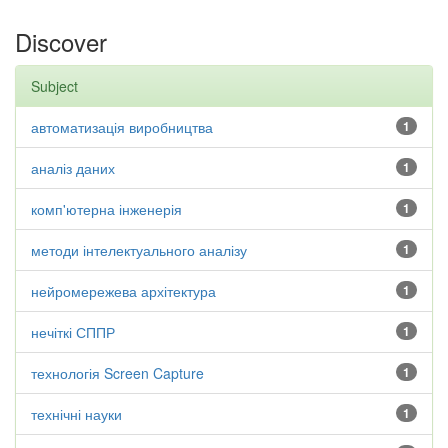
Discover
Subject
автоматизація виробництва
1
аналіз даних
1
комп'ютерна інженерія
1
методи інтелектуального аналізу
1
нейромережева архітектура
1
нечіткі СППР
1
технологія Screen Capture
1
технічні науки
1