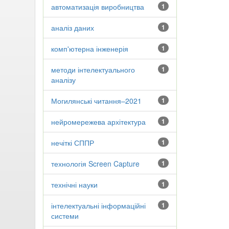
автоматизація виробництва
1
аналіз даних
1
комп'ютерна інженерія
1
методи інтелектуального
1
аналізу
Могилянські читання–2021
1
нейромережева архітектура
1
нечіткі СППР
1
технологія Screen Capture
1
технічні науки
1
інтелектуальні інформаційні
1
системи