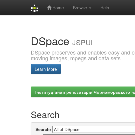
Home
Browse
Help
Skip
navigation
DSpace
JSPUI
DSpace preserves and enables easy and open
moving images, mpegs and data sets
Learn More
Інституційний репозитарій Чорноморського на
Search
Search: