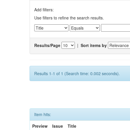
Add filters:
Use filters to refine the search results.
Results/Page
|
Sort items by
Results 1-1 of 1 (Search time: 0.002 seconds).
Item hits:
Preview
Issue
Title