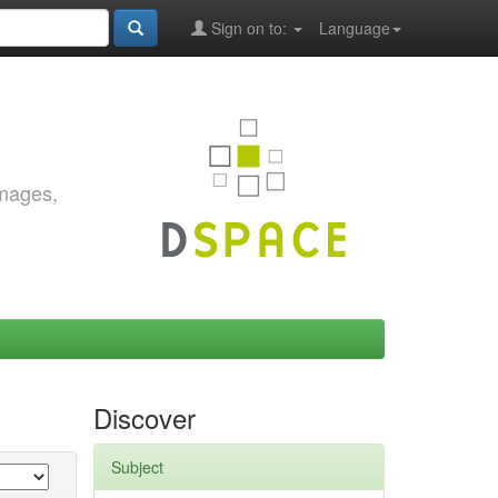
Sign on to:
Language
images,
Discover
Subject