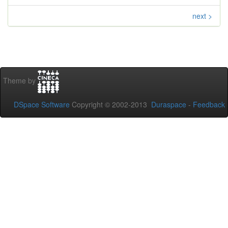
next >
Theme by
DSpace Software
Copyright © 2002-2013
Duraspace
-
Feedback