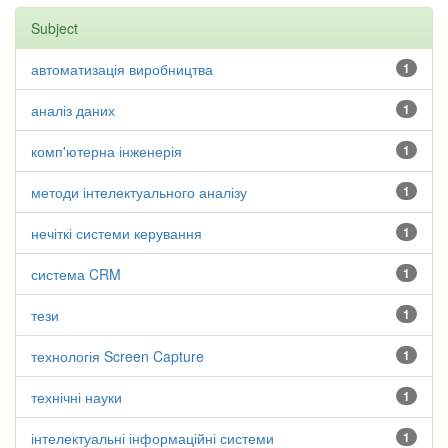
Subject
автоматизація виробництва
1
аналіз даних
1
комп'ютерна інженерія
1
методи інтелектуального аналізу
1
нечіткі системи керування
1
система CRM
1
тези
1
технологія Screen Capture
1
технічні науки
1
інтелектуальні інформаційні системи
1