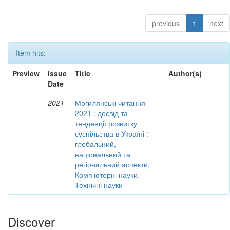
previous
1
next
Item hits:
Preview
Issue
Title
Author(s)
Date
2021
Могилянські читання–
2021 : досвід та
тенденції розвитку
суспільства в Україні :
глобальний,
національний та
регіональний аспекти.
Комп’ютерні науки.
Технічні науки
Discover