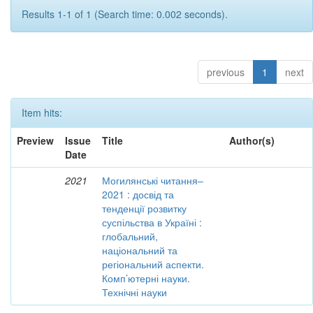
Results 1-1 of 1 (Search time: 0.002 seconds).
previous
1
next
Item hits:
Preview
Issue
Title
Author(s)
Date
2021
Могилянські читання–
2021 : досвід та
тенденції розвитку
суспільства в Україні :
глобальний,
національний та
регіональний аспекти.
Комп’ютерні науки.
Технічні науки