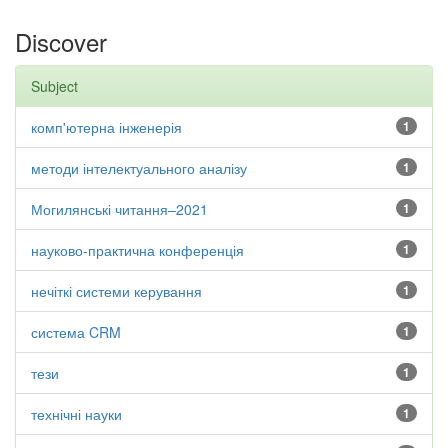
Discover
Subject
комп'ютерна інженерія
1
методи інтелектуального аналізу
1
Могилянські читання–2021
1
науково-практична конференція
1
нечіткі системи керування
1
система CRM
1
тези
1
технічні науки
1