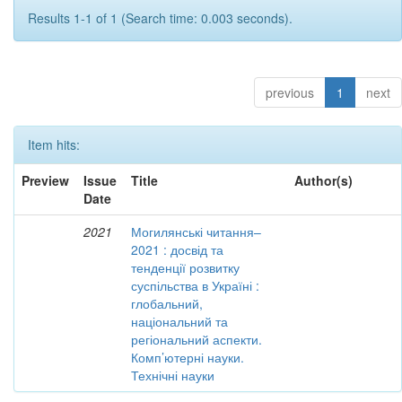
Results 1-1 of 1 (Search time: 0.003 seconds).
previous
1
next
Item hits:
Preview
Issue
Title
Author(s)
Date
2021
Могилянські читання–
2021 : досвід та
тенденції розвитку
суспільства в Україні :
глобальний,
національний та
регіональний аспекти.
Комп’ютерні науки.
Технічні науки