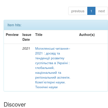
previous
1
next
Item hits:
Preview
Issue
Title
Author(s)
Date
2021
Могилянські читання–
2021 : досвід та
тенденції розвитку
суспільства в Україні :
глобальний,
національний та
регіональний аспекти.
Комп’ютерні науки.
Технічні науки
Discover