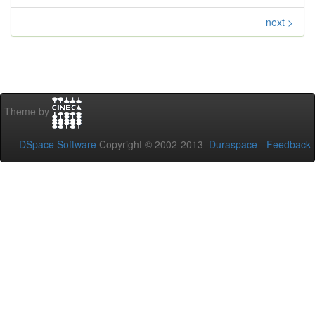
next >
Theme by
DSpace Software
Copyright © 2002-2013
Duraspace
-
Feedback