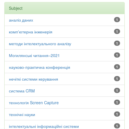
Subject
аналіз даних
1
комп'ютерна інженерія
1
методи інтелектуального аналізу
1
Могилянські читання–2021
1
науково-практична конференція
1
нечіткі системи керування
1
система CRM
1
технологія Screen Capture
1
технічні науки
1
інтелектуальні інформаційні системи
1