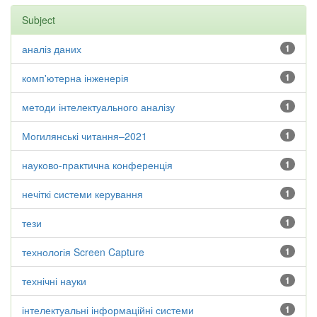
Subject
аналіз даних
1
комп'ютерна інженерія
1
методи інтелектуального аналізу
1
Могилянські читання–2021
1
науково-практична конференція
1
нечіткі системи керування
1
тези
1
технологія Screen Capture
1
технічні науки
1
інтелектуальні інформаційні системи
1