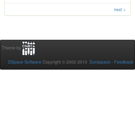
next >
Theme by
DSpace Software
Copyright © 2002-2013
Duraspace
-
Feedback