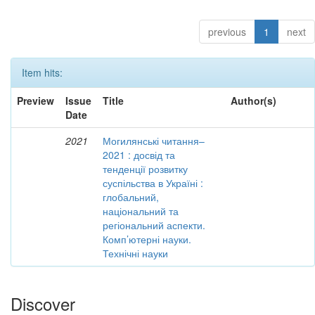
previous
1
next
Item hits:
Preview
Issue
Title
Author(s)
Date
2021
Могилянські читання–
2021 : досвід та
тенденції розвитку
суспільства в Україні :
глобальний,
національний та
регіональний аспекти.
Комп’ютерні науки.
Технічні науки
Discover