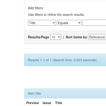
Add filters:
Use filters to refine the search results.
Results/Page
|
Sort items by
Results 1-1 of 1 (Search time: 0.003 seconds).
Item hits:
Preview
Issue
Title