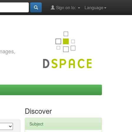
Sign on to:
Language
images,
Discover
Subject