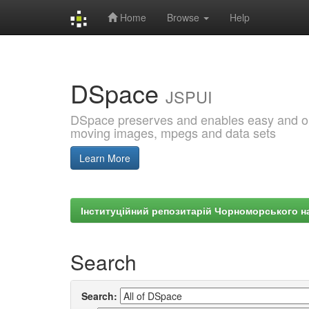
Home
Browse
Help
Skip
navigation
DSpace
JSPUI
DSpace preserves and enables easy and open
moving images, mpegs and data sets
Learn More
Інституційний репозитарій Чорноморського на
Search
Search: