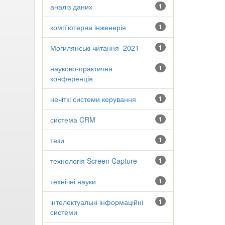
аналіз даних
1
комп'ютерна інженерія
1
Могилянські читання–2021
1
науково-практична
1
конференція
нечіткі системи керування
1
система CRM
1
тези
1
технологія Screen Capture
1
технічні науки
1
інтелектуальні інформаційні
1
системи