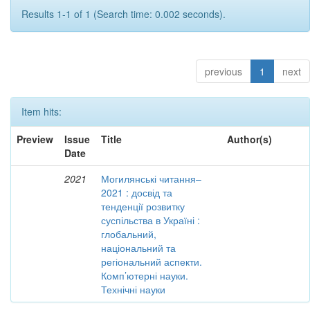
Results 1-1 of 1 (Search time: 0.002 seconds).
previous
1
next
Item hits:
Preview
Issue
Title
Author(s)
Date
2021
Могилянські читання–
2021 : досвід та
тенденції розвитку
суспільства в Україні :
глобальний,
національний та
регіональний аспекти.
Комп’ютерні науки.
Технічні науки