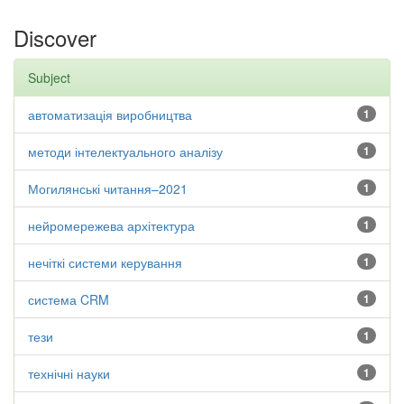
Discover
Subject
автоматизація виробництва
1
методи інтелектуального аналізу
1
Могилянські читання–2021
1
нейромережева архітектура
1
нечіткі системи керування
1
система CRM
1
тези
1
технічні науки
1