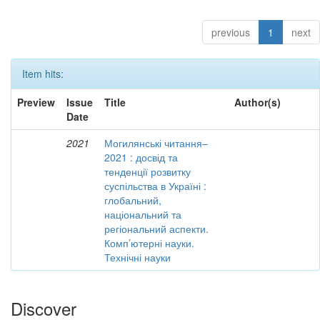
previous
1
next
Item hits:
Preview
Issue
Title
Author(s)
Date
2021
Могилянські читання–
2021 : досвід та
тенденції розвитку
суспільства в Україні :
глобальний,
національний та
регіональний аспекти.
Комп’ютерні науки.
Технічні науки
Discover