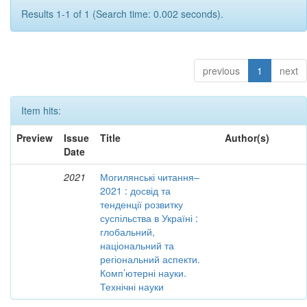
Results 1-1 of 1 (Search time: 0.002 seconds).
previous
1
next
Item hits:
Preview
Issue
Title
Author(s)
Date
2021
Могилянські читання–
2021 : досвід та
тенденції розвитку
суспільства в Україні :
глобальний,
національний та
регіональний аспекти.
Комп’ютерні науки.
Технічні науки