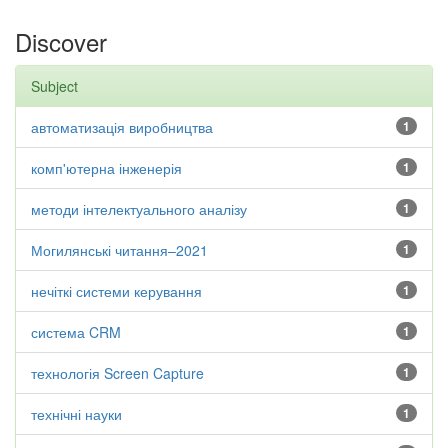
Discover
Subject
автоматизація виробництва
1
комп'ютерна інженерія
1
методи інтелектуального аналізу
1
Могилянські читання–2021
1
нечіткі системи керування
1
система CRM
1
технологія Screen Capture
1
технічні науки
1