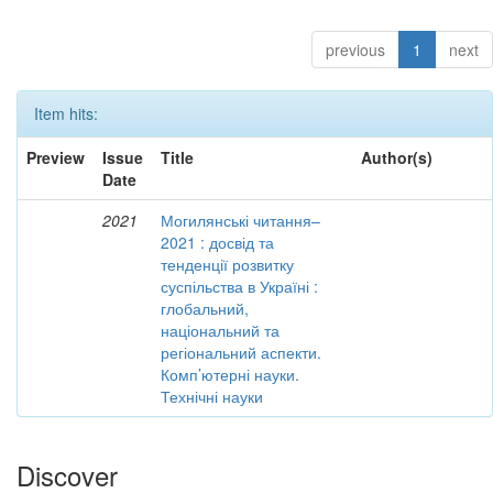
previous
1
next
Item hits:
Preview
Issue
Title
Author(s)
Date
2021
Могилянські читання–
2021 : досвід та
тенденції розвитку
суспільства в Україні :
глобальний,
національний та
регіональний аспекти.
Комп’ютерні науки.
Технічні науки
Discover