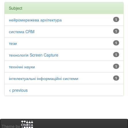
Subject
нейромережева архітектура
1
система CRM
1
тези
1
технологія Screen Capture
1
технічні науки
1
інтелектуальні інформаційні системи
1
< previous
Theme by