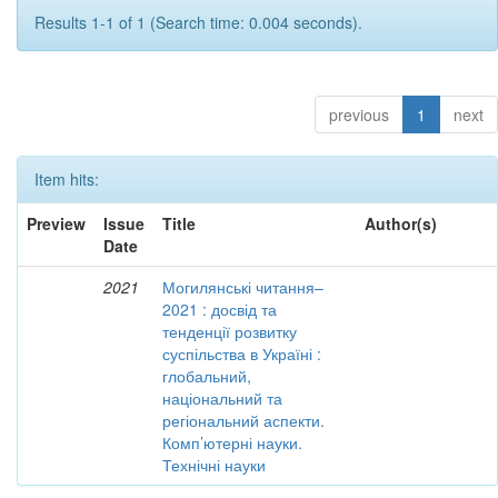
Results 1-1 of 1 (Search time: 0.004 seconds).
previous
1
next
Item hits:
Preview
Issue
Title
Author(s)
Date
2021
Могилянські читання–
2021 : досвід та
тенденції розвитку
суспільства в Україні :
глобальний,
національний та
регіональний аспекти.
Комп’ютерні науки.
Технічні науки