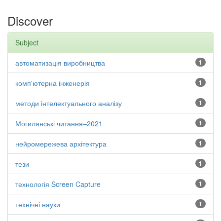
Discover
Subject
автоматизація виробництва
1
комп'ютерна інженерія
1
методи інтелектуального аналізу
1
Могилянські читання–2021
1
нейромережева архітектура
1
тези
1
технологія Screen Capture
1
технічні науки
1