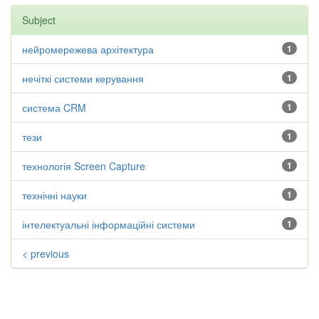
Subject
нейромережева архітектура
1
нечіткі системи керування
1
система CRM
1
тези
1
технологія Screen Capture
1
технічні науки
1
інтелектуальні інформаційні системи
1
< previous