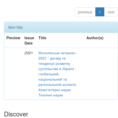
previous
1
next
Item hits:
Preview
Issue
Title
Author(s)
Date
2021
Могилянські читання–
2021 : досвід та
тенденції розвитку
суспільства в Україні :
глобальний,
національний та
регіональний аспекти.
Комп’ютерні науки.
Технічні науки
Discover