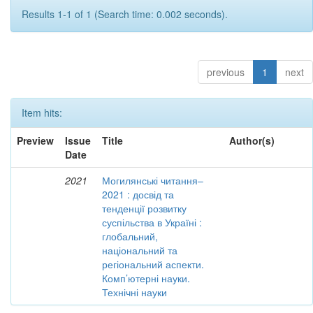
Results 1-1 of 1 (Search time: 0.002 seconds).
previous
1
next
Item hits:
Preview
Issue
Title
Author(s)
Date
2021
Могилянські читання–
2021 : досвід та
тенденції розвитку
суспільства в Україні :
глобальний,
національний та
регіональний аспекти.
Комп’ютерні науки.
Технічні науки