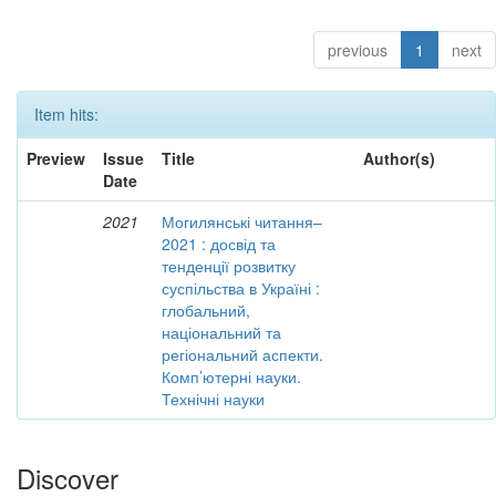
previous
1
next
Item hits:
Preview
Issue
Title
Author(s)
Date
2021
Могилянські читання–
2021 : досвід та
тенденції розвитку
суспільства в Україні :
глобальний,
національний та
регіональний аспекти.
Комп’ютерні науки.
Технічні науки
Discover