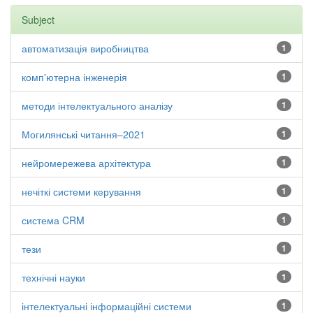
Subject
автоматизація виробництва
1
комп'ютерна інженерія
1
методи інтелектуального аналізу
1
Могилянські читання–2021
1
нейромережева архітектура
1
нечіткі системи керування
1
система CRM
1
тези
1
технічні науки
1
інтелектуальні інформаційні системи
1