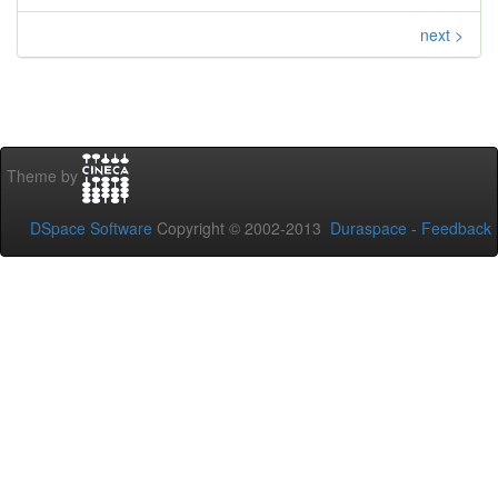
next >
Theme by
DSpace Software
Copyright © 2002-2013
Duraspace
-
Feedback