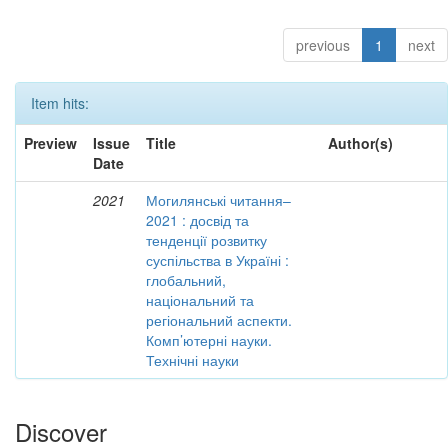
previous
1
next
Item hits:
Preview
Issue
Title
Author(s)
Date
2021
Могилянські читання–
2021 : досвід та
тенденції розвитку
суспільства в Україні :
глобальний,
національний та
регіональний аспекти.
Комп’ютерні науки.
Технічні науки
Discover