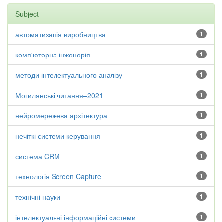
Subject
автоматизація виробництва
1
комп'ютерна інженерія
1
методи інтелектуального аналізу
1
Могилянські читання–2021
1
нейромережева архітектура
1
нечіткі системи керування
1
система CRM
1
технологія Screen Capture
1
технічні науки
1
інтелектуальні інформаційні системи
1