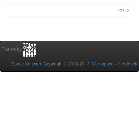
next >
Theme by
DSpace Software
Copyright © 2002-2013
Duraspace
-
Feedback