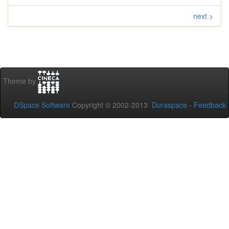
next >
Theme by
DSpace Software
Copyright © 2002-2013
Duraspace
-
Feedback