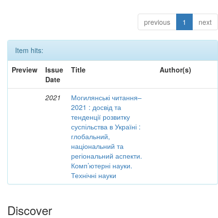
previous
1
next
Item hits:
Preview
Issue
Title
Author(s)
Date
2021
Могилянські читання–
2021 : досвід та
тенденції розвитку
суспільства в Україні :
глобальний,
національний та
регіональний аспекти.
Комп’ютерні науки.
Технічні науки
Discover