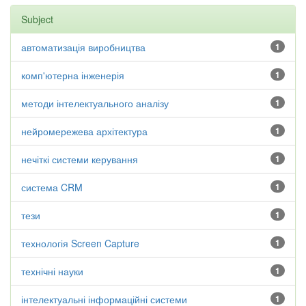
Subject
автоматизація виробництва
1
комп'ютерна інженерія
1
методи інтелектуального аналізу
1
нейромережева архітектура
1
нечіткі системи керування
1
система CRM
1
тези
1
технологія Screen Capture
1
технічні науки
1
інтелектуальні інформаційні системи
1