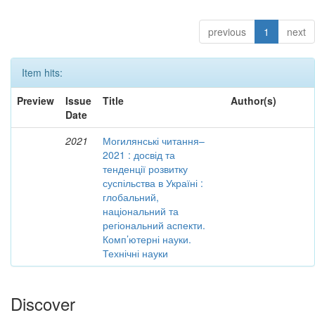
previous
1
next
Item hits:
Preview
Issue
Title
Author(s)
Date
2021
Могилянські читання–
2021 : досвід та
тенденції розвитку
суспільства в Україні :
глобальний,
національний та
регіональний аспекти.
Комп’ютерні науки.
Технічні науки
Discover