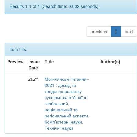
Results 1-1 of 1 (Search time: 0.002 seconds).
previous
1
next
Item hits:
Preview
Issue
Title
Author(s)
Date
2021
Могилянські читання–
2021 : досвід та
тенденції розвитку
суспільства в Україні :
глобальний,
національний та
регіональний аспекти.
Комп’ютерні науки.
Технічні науки