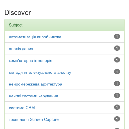
Discover
Subject
автоматизація виробництва
1
аналіз даних
1
комп'ютерна інженерія
1
методи інтелектуального аналізу
1
нейромережева архітектура
1
нечіткі системи керування
1
система CRM
1
технологія Screen Capture
1