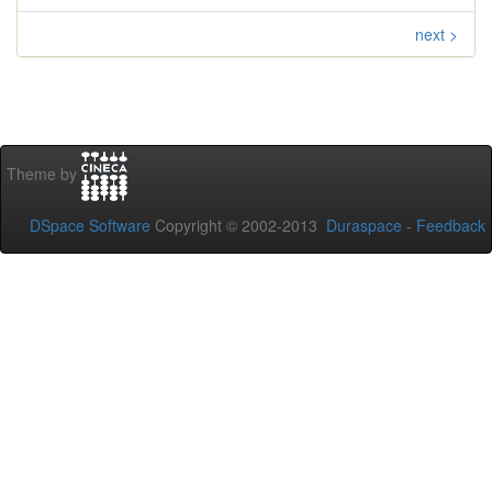
next >
Theme by
DSpace Software
Copyright © 2002-2013
Duraspace
-
Feedback