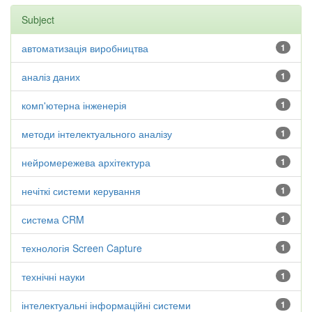
Subject
автоматизація виробництва
1
аналіз даних
1
комп'ютерна інженерія
1
методи інтелектуального аналізу
1
нейромережева архітектура
1
нечіткі системи керування
1
система CRM
1
технологія Screen Capture
1
технічні науки
1
інтелектуальні інформаційні системи
1