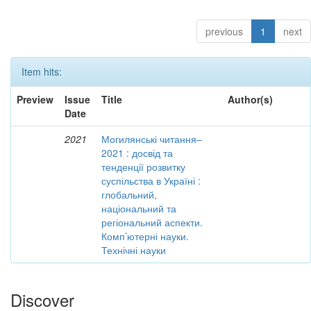
previous
1
next
Item hits:
Preview
Issue
Title
Author(s)
Date
2021
Могилянські читання–
2021 : досвід та
тенденції розвитку
суспільства в Україні :
глобальний,
національний та
регіональний аспекти.
Комп’ютерні науки.
Технічні науки
Discover