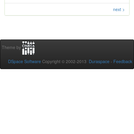
next >
Theme by
DSpace Software
Copyright © 2002-2013
Duraspace
-
Feedback