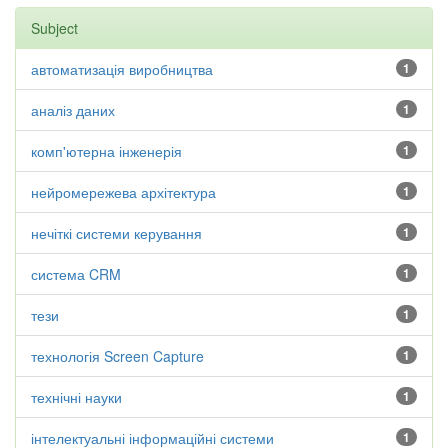
Subject
автоматизація виробництва
1
аналіз даних
1
комп'ютерна інженерія
1
нейромережева архітектура
1
нечіткі системи керування
1
система CRM
1
тези
1
технологія Screen Capture
1
технічні науки
1
інтелектуальні інформаційні системи
1