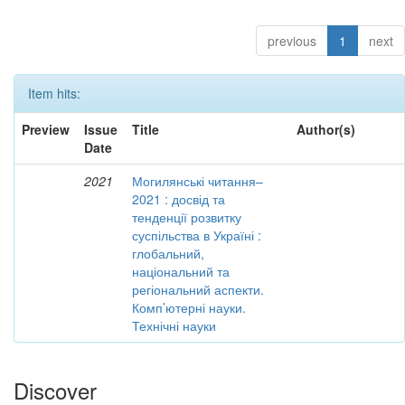
previous
1
next
Item hits:
Preview
Issue
Title
Author(s)
Date
2021
Могилянські читання–
2021 : досвід та
тенденції розвитку
суспільства в Україні :
глобальний,
національний та
регіональний аспекти.
Комп’ютерні науки.
Технічні науки
Discover