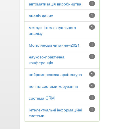
автоматизація виробництва
1
аналіз даних
1
методи інтелектуального
1
аналізу
Могилянські читання–2021
1
науково-практична
1
конференція
нейромережева архітектура
1
нечіткі системи керування
1
система CRM
1
інтелектуальні інформаційні
1
системи