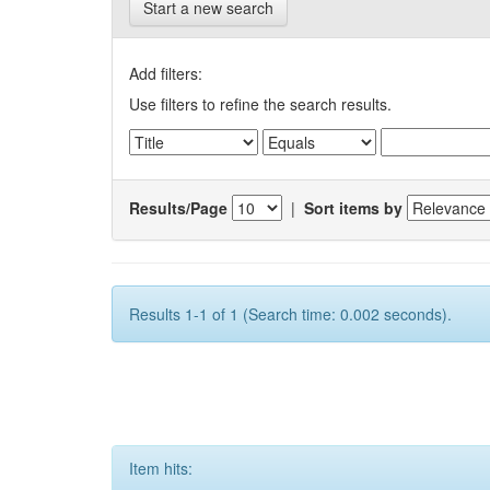
Start a new search
Add filters:
Use filters to refine the search results.
Results/Page
|
Sort items by
Results 1-1 of 1 (Search time: 0.002 seconds).
Item hits: