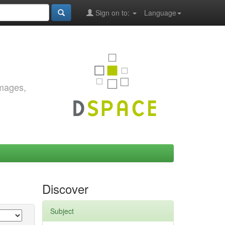
Sign on to:
Language
images,
Discover
Subject