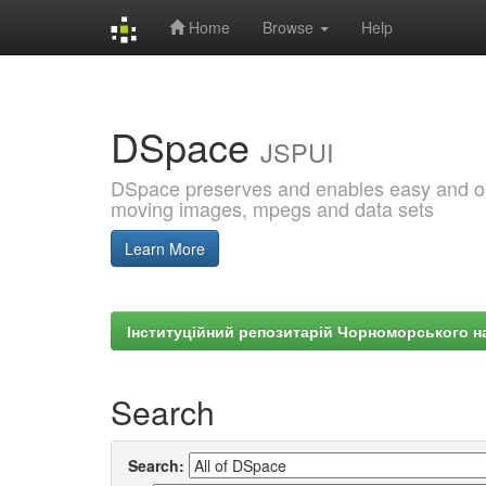
Home
Browse
Help
Skip
navigation
DSpace
JSPUI
DSpace preserves and enables easy and open
moving images, mpegs and data sets
Learn More
Інституційний репозитарій Чорноморського на
Search
Search: