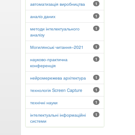
автоматизація виробництва
1
аналіз даних
1
методи інтелектуального
1
аналізу
Могилянські читання–2021
1
науково-практична
1
конференція
нейромережева архітектура
1
технологія Screen Capture
1
технічні науки
1
інтелектуальні інформаційні
1
системи