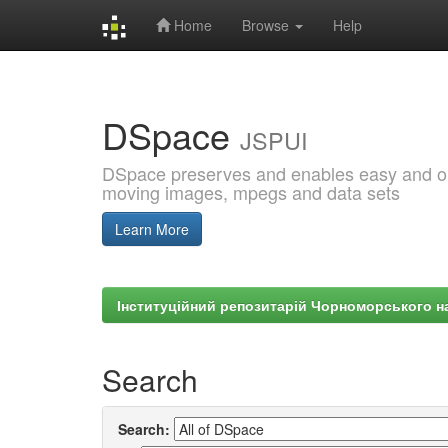
Home
Browse
Help
Skip
navigation
DSpace
JSPUI
DSpace preserves and enables easy and open
moving images, mpegs and data sets
Learn More
Інституційний репозитарій Чорноморського на
Search
Search: