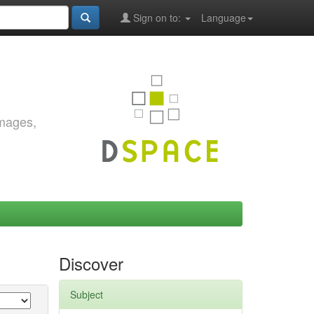
Sign on to:
Language
images,
Discover
Subject