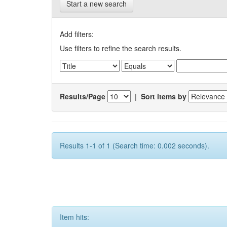
Start a new search
Add filters:
Use filters to refine the search results.
Results/Page
|
Sort items by
Results 1-1 of 1 (Search time: 0.002 seconds).
Item hits: