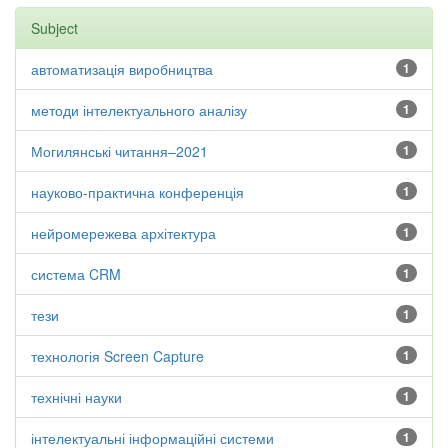
Subject
автоматизація виробництва
1
методи інтелектуального аналізу
1
Могилянські читання–2021
1
науково-практична конференція
1
нейромережева архітектура
1
система CRM
1
тези
1
технологія Screen Capture
1
технічні науки
1
інтелектуальні інформаційні системи
1