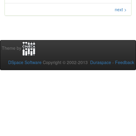
next >
Theme by
DSpace Software
Copyright © 2002-2013
Duraspace
-
Feedback