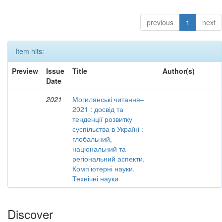
previous
1
next
Item hits:
Preview
Issue
Title
Author(s)
Date
2021
Могилянські читання–
2021 : досвід та
тенденції розвитку
суспільства в Україні :
глобальний,
національний та
регіональний аспекти.
Комп’ютерні науки.
Технічні науки
Discover