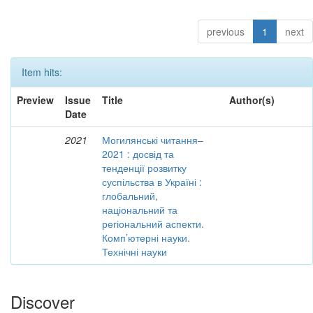
previous
1
next
Item hits:
Preview
Issue
Title
Author(s)
Date
2021
Могилянські читання–
2021 : досвід та
тенденції розвитку
суспільства в Україні :
глобальний,
національний та
регіональний аспекти.
Комп’ютерні науки.
Технічні науки
Discover