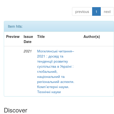
previous
1
next
Item hits:
Preview
Issue
Title
Author(s)
Date
2021
Могилянські читання–
2021 : досвід та
тенденції розвитку
суспільства в Україні :
глобальний,
національний та
регіональний аспекти.
Комп’ютерні науки.
Технічні науки
Discover