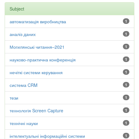
Subject
автоматизація виробництва
1
аналіз даних
1
Могилянські читання–2021
1
науково-практична конференція
1
нечіткі системи керування
1
система CRM
1
тези
1
технологія Screen Capture
1
технічні науки
1
інтелектуальні інформаційні системи
1