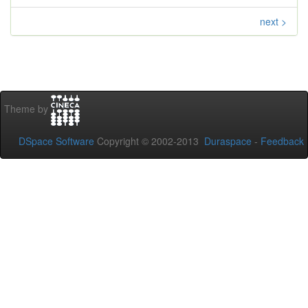
next >
Theme by
DSpace Software
Copyright © 2002-2013
Duraspace
-
Feedback