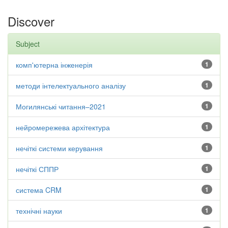
Discover
Subject
комп'ютерна інженерія
1
методи інтелектуального аналізу
1
Могилянські читання–2021
1
нейромережева архітектура
1
нечіткі системи керування
1
нечіткі СППР
1
система CRM
1
технічні науки
1