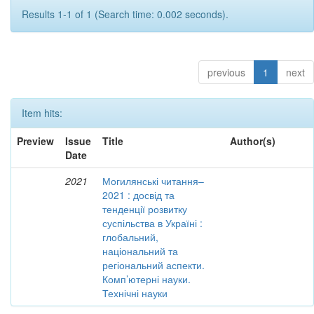
Results 1-1 of 1 (Search time: 0.002 seconds).
previous
1
next
Item hits:
Preview
Issue
Title
Author(s)
Date
2021
Могилянські читання–
2021 : досвід та
тенденції розвитку
суспільства в Україні :
глобальний,
національний та
регіональний аспекти.
Комп’ютерні науки.
Технічні науки