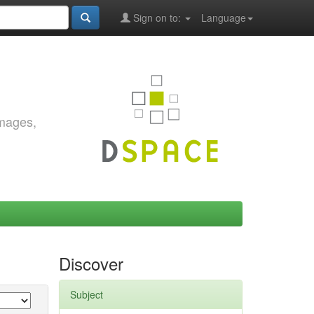
Sign on to:
Language
images,
Discover
Subject