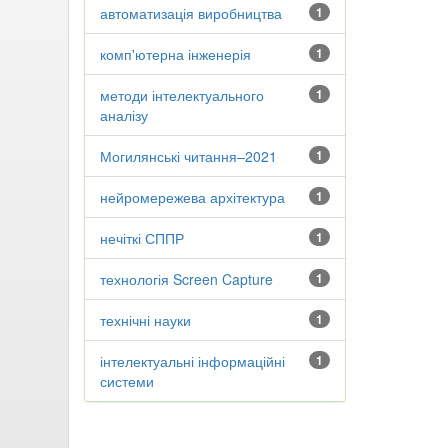
автоматизація виробництва
1
комп'ютерна інженерія
1
методи інтелектуального
1
аналізу
Могилянські читання–2021
1
нейромережева архітектура
1
нечіткі СППР
1
технологія Screen Capture
1
технічні науки
1
інтелектуальні інформаційні
1
системи