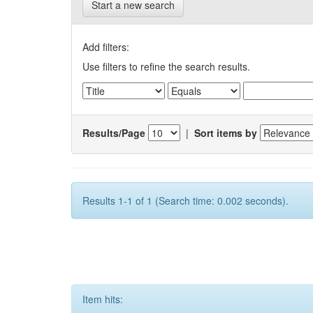
Start a new search
Add filters:
Use filters to refine the search results.
Results/Page
|
Sort items by
Results 1-1 of 1 (Search time: 0.002 seconds).
Item hits: