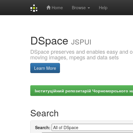
Home
Browse
Help
Skip
navigation
DSpace
JSPUI
DSpace preserves and enables easy and open
moving images, mpegs and data sets
Learn More
Інституційний репозитарій Чорноморського на
Search
Search: