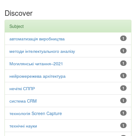
Discover
Subject
автоматизація виробництва
1
методи інтелектуального аналізу
1
Могилянські читання–2021
1
нейромережева архітектура
1
нечіткі СППР
1
система CRM
1
технологія Screen Capture
1
технічні науки
1