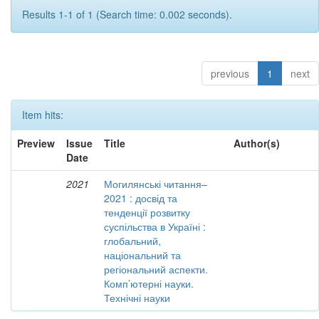
Results 1-1 of 1 (Search time: 0.002 seconds).
previous
1
next
Item hits:
Preview
Issue
Title
Author(s)
Date
2021
Могилянські читання–
2021 : досвід та
тенденції розвитку
суспільства в Україні :
глобальний,
національний та
регіональний аспекти.
Комп’ютерні науки.
Технічні науки