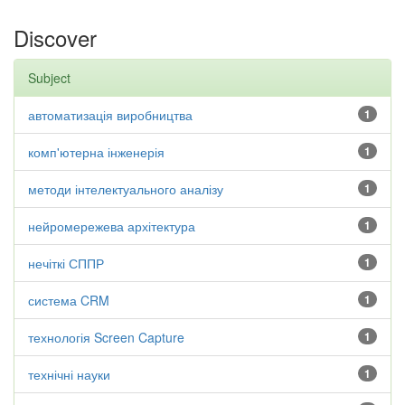
Discover
Subject
автоматизація виробництва
1
комп'ютерна інженерія
1
методи інтелектуального аналізу
1
нейромережева архітектура
1
нечіткі СППР
1
система CRM
1
технологія Screen Capture
1
технічні науки
1