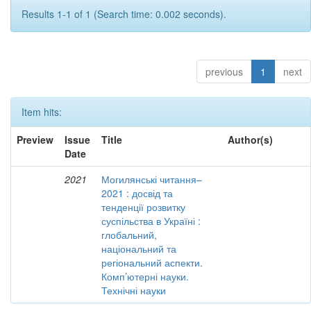
Results 1-1 of 1 (Search time: 0.002 seconds).
previous
1
next
Item hits:
Preview
Issue
Title
Author(s)
Date
2021
Могилянські читання–
2021 : досвід та
тенденції розвитку
суспільства в Україні :
глобальний,
національний та
регіональний аспекти.
Комп’ютерні науки.
Технічні науки