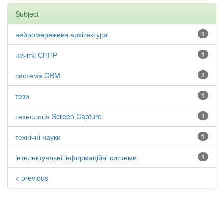
Subject
нейромережева архітектура
1
нечіткі СППР
1
система CRM
1
тези
1
технологія Screen Capture
1
технічні науки
1
інтелектуальні інформаційні системи
1
< previous