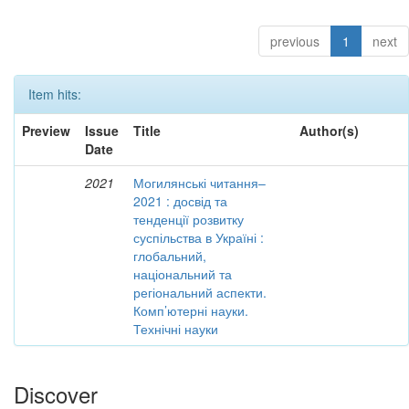
previous
1
next
Item hits:
Preview
Issue
Title
Author(s)
Date
2021
Могилянські читання–
2021 : досвід та
тенденції розвитку
суспільства в Україні :
глобальний,
національний та
регіональний аспекти.
Комп’ютерні науки.
Технічні науки
Discover