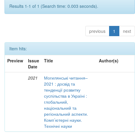
Results 1-1 of 1 (Search time: 0.003 seconds).
previous
1
next
Item hits:
Preview
Issue
Title
Author(s)
Date
2021
Могилянські читання–
2021 : досвід та
тенденції розвитку
суспільства в Україні :
глобальний,
національний та
регіональний аспекти.
Комп’ютерні науки.
Технічні науки