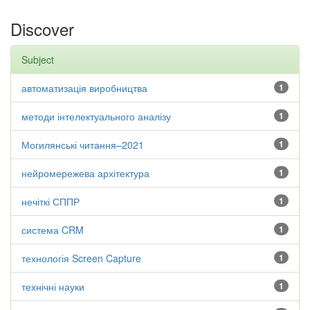
Discover
Subject
автоматизація виробництва
1
методи інтелектуального аналізу
1
Могилянські читання–2021
1
нейромережева архітектура
1
нечіткі СППР
1
система CRM
1
технологія Screen Capture
1
технічні науки
1