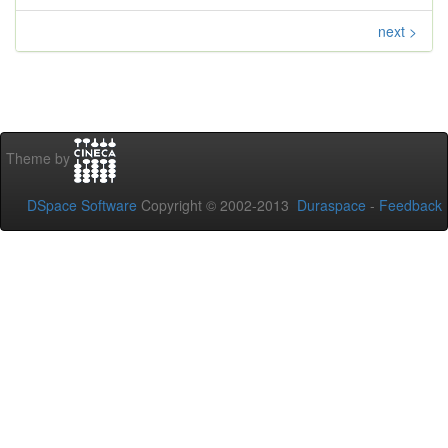
next >
Theme by
DSpace Software
Copyright © 2002-2013
Duraspace
-
Feedback