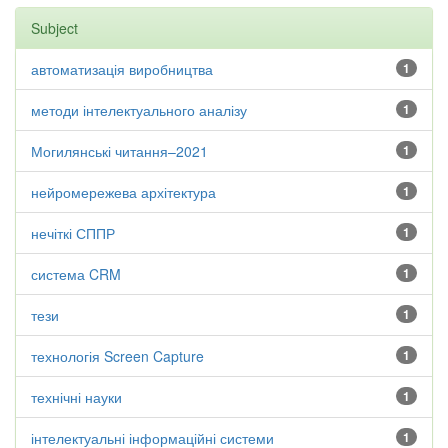
Subject
автоматизація виробництва
1
методи інтелектуального аналізу
1
Могилянські читання–2021
1
нейромережева архітектура
1
нечіткі СППР
1
система CRM
1
тези
1
технологія Screen Capture
1
технічні науки
1
інтелектуальні інформаційні системи
1