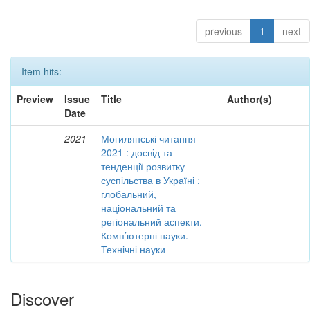
previous
1
next
Item hits:
Preview
Issue
Title
Author(s)
Date
2021
Могилянські читання–
2021 : досвід та
тенденції розвитку
суспільства в Україні :
глобальний,
національний та
регіональний аспекти.
Комп’ютерні науки.
Технічні науки
Discover