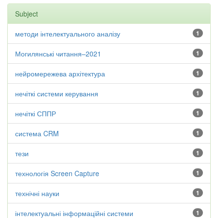
Subject
методи інтелектуального аналізу
1
Могилянські читання–2021
1
нейромережева архітектура
1
нечіткі системи керування
1
нечіткі СППР
1
система CRM
1
тези
1
технологія Screen Capture
1
технічні науки
1
інтелектуальні інформаційні системи
1