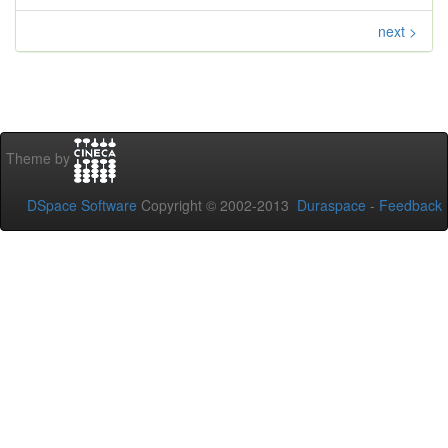
next >
Theme by
DSpace Software
Copyright © 2002-2013
Duraspace
-
Feedback