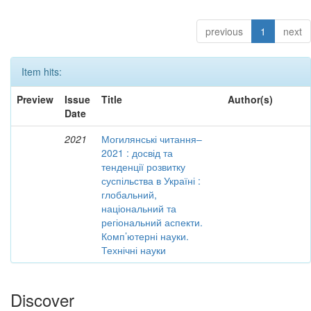
previous
1
next
Item hits:
Preview
Issue
Title
Author(s)
Date
2021
Могилянські читання–
2021 : досвід та
тенденції розвитку
суспільства в Україні :
глобальний,
національний та
регіональний аспекти.
Комп’ютерні науки.
Технічні науки
Discover