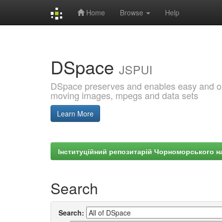
Home
Browse
Help
Skip
navigation
DSpace
JSPUI
DSpace preserves and enables easy and open
moving images, mpegs and data sets
Learn More
Інституційний репозитарій Чорноморського на
Search
Search: