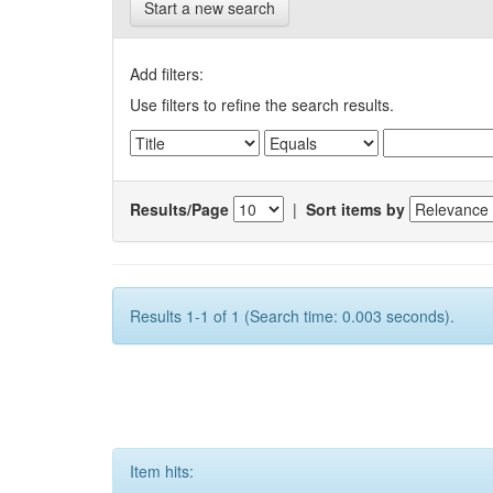
Start a new search
Add filters:
Use filters to refine the search results.
Results/Page
|
Sort items by
Results 1-1 of 1 (Search time: 0.003 seconds).
Item hits: