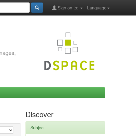
Sign on to:
Language
images,
Discover
Subject