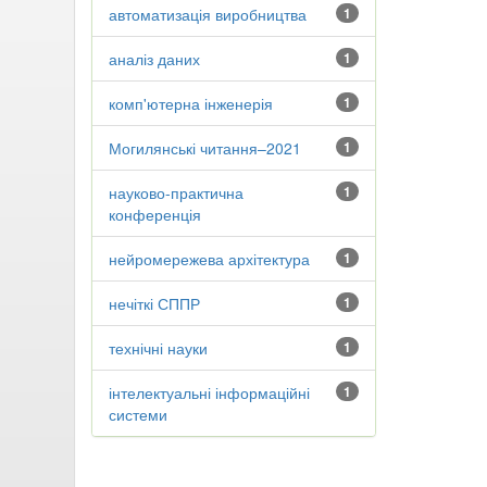
автоматизація виробництва
1
аналіз даних
1
комп'ютерна інженерія
1
Могилянські читання–2021
1
науково-практична
1
конференція
нейромережева архітектура
1
нечіткі СППР
1
технічні науки
1
інтелектуальні інформаційні
1
системи